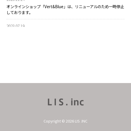
オンラインショップ「Vert&Blue」は、リニューアルのため一時停止
しております。
2023.07.19
*夏季休業(お盆休み)のお知らせ* 8月12日(土)～16日(水)の期間、夏季
休業とさせて頂きます。
2023.03.01
UN POULET. はリニューアル準備中です。
2022.12.28
*年末年始のお知らせ* 年内12月28日まで・年始1月4日からの営業と
なります。
2022.11.30
*ガトーレピが、ファッションとカルチャーを伝える情報誌「スナマ
グ」で紹介されました。
Copyright © 2026 LIS .INC
2022.11.25